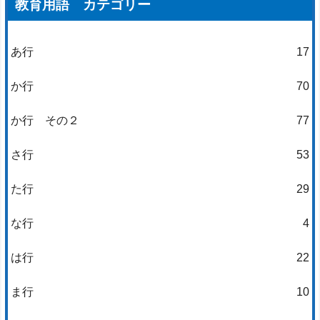
教育用語 カテゴリー
あ行
17
か行
70
か行 その２
77
さ行
53
た行
29
な行
4
は行
22
ま行
10