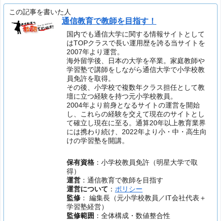
この記事を書いた人
通信教育で教師を目指す！
国内でも通信大学に関する情報サイトとして
はTOPクラスで長い運用歴を誇る当サイトを
2007年より運営。
海外留学後、日本の大学を卒業。家庭教師や
学習塾で講師をしながら通信大学で小学校教
員免許を取得。
その後、小学校で複数年クラス担任として教
壇に立つ経験を持つ元小学校教員。
2004年より前身となるサイトの運営を開始
し、これらの経験を交えて現在のサイトとし
て確立し現在に至る。通算20年以上教育業界
には携わり続け、2022年より小・中・高生向
けの学習塾を開講。
保有資格
：小学校教員免許（明星大学で取
得）
運営
：通信教育で教師を目指す
運営について
：
ポリシー
監修
： 編集長（元小学校教員／IT会社代表＋
学習塾経営）
監修範囲
：全体構成・数値整合性