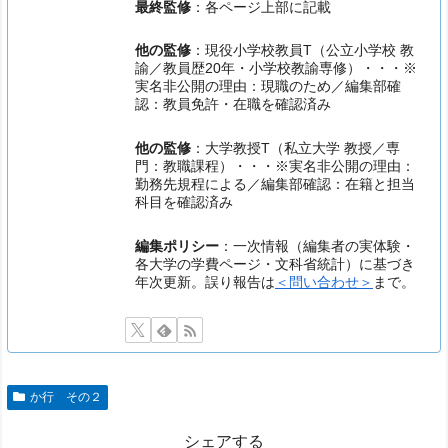
最終監修
：各ページ上部に記載
他の監修
：現役小学校教員T（公立小学校 教
諭／教員歴20年・小学校教諭専修）・・・※
実名非公開の理由：現職のため／編集部確
認：教員免許・在職を確認済み
他の監修
：大学教授T（私立大学 教授／専
門：教職課程）・・・※実名非公開の理由：
勤務先規程による／編集部確認：在籍と担当
科目を確認済み
編集ポリシー
：一次情報（編集者の実体験・
各大学の学費ページ・文科省統計）に基づき
年次更新。誤り報告は
＜問い合わせ＞
まで。
か行 その２
シェアする