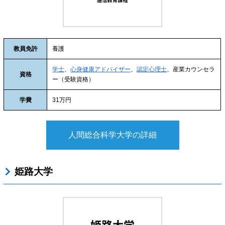
教員免許
養護
学士
、
心身健康アドバイザー
、
認定心理士
、産業カウンセラ
資格
ー（受験資格）
学費
31万円
人間総合科学大学の詳細
姫路大学