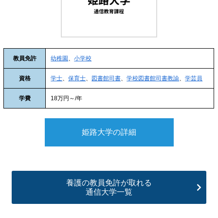
教員免許
幼稚園
、
小学校
資格
学士
、
保育士
、
図書館司書
、
学校図書館司書教諭
、
学芸員
学費
18万円～/年
姫路大学の詳細
養護の教員免許が取れる
通信大学一覧