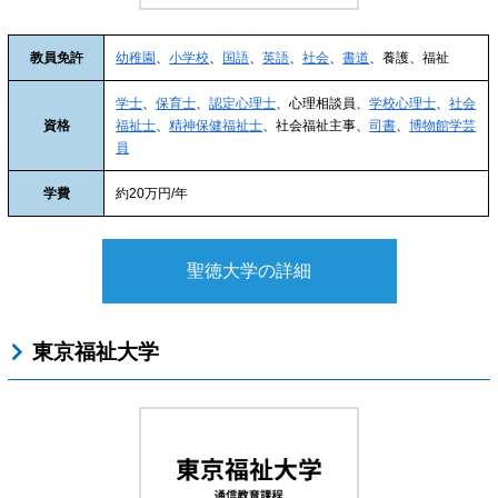
教員免許
幼稚園
、
小学校
、
国語
、
英語
、
社会
、
書道
、養護、福祉
学士
、
保育士
、
認定心理士
、心理相談員、
学校心理士
、
社会
資格
福祉士
、
精神保健福祉士
、社会福祉主事、
司書
、
博物館学芸
員
学費
約20万円/年
聖徳大学の詳細
東京福祉大学