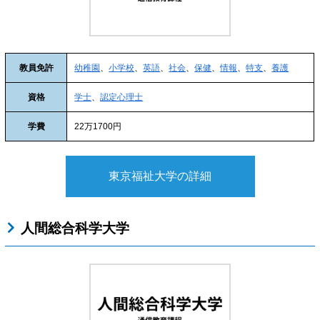
教員免許
幼稚園
、
小学校
、
英語
、
社会
、
保健
、
情報
、
特支
、
養護
資格
学士
、
認定心理士
学費
22万1700円
東京福祉大学の詳細
人間総合科学大学