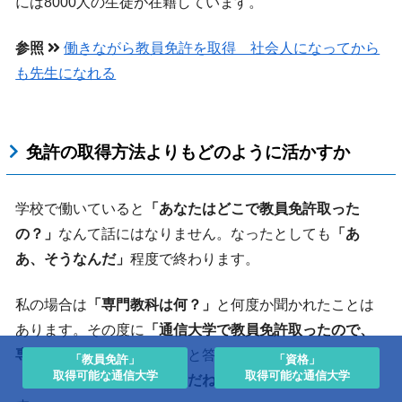
には8000人の生徒が在籍しています。
参照
働きながら教員免許を取得 社会人になってから
も先生になれる
免許の取得方法よりもどのように活かすか
学校で働いていると
「あなたはどこで教員免許取った
の？」
なんて話にはなりません。なったとしても
「あ
あ、そうなんだ」
程度で終わります。
私の場合は
「専門教科は何？」
と何度か聞かれたことは
あります。その度に
「通信大学で教員免許取ったので、
専門ってないんですよ。」
と答えていました。すると
「教員免許」
「資格」
取得可能な通信大学
取得可能な通信大学
「通信大学って専門ないんだね。」
で会話は終わりま