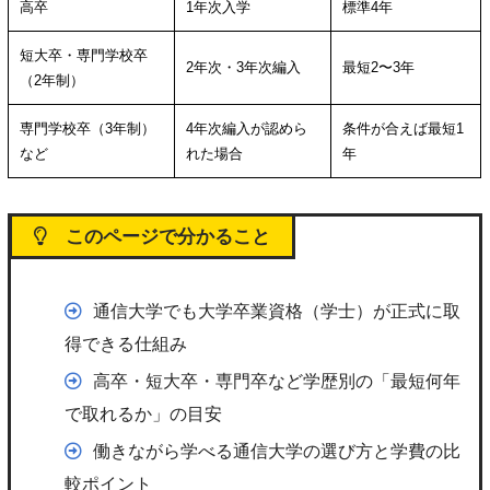
高卒
1年次入学
標準4年
短大卒・専門学校卒
2年次・3年次編入
最短2〜3年
（2年制）
専門学校卒（3年制）
4年次編入が認めら
条件が合えば最短1
など
れた場合
年
このページで分かること
通信大学でも大学卒業資格（学士）が正式に取
得できる仕組み
高卒・短大卒・専門卒など学歴別の「最短何年
で取れるか」の目安
働きながら学べる通信大学の選び方と学費の比
較ポイント