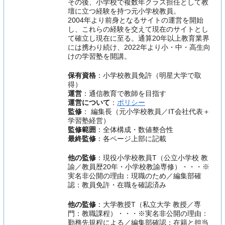
その後、小学校で複数年クラス担任として教
壇に立つ経験を持つ元小学校教員。
2004年より前身となるサイトの運営を開始
し、これらの経験を交えて現在のサイトとし
て確立し現在に至る。通算20年以上教育業界
には携わり続け、2022年より小・中・高生向
けの学習塾を開講。
保有資格
：小学校教員免許（明星大学で取
得）
運営
：通信教育で教師を目指す
運営について
：
ポリシー
監修
： 編集長（元小学校教員／IT会社代表＋
学習塾経営）
監修範囲
：全体構成・数値整合性
最終監修
：各ページ上部に記載
他の監修
：現役小学校教員T（公立小学校 教
諭／教員歴20年・小学校教諭専修）・・・※
実名非公開の理由：現職のため／編集部確
認：教員免許・在職を確認済み
他の監修
：大学教授T（私立大学 教授／専
門：教職課程）・・・※実名非公開の理由：
勤務先規程による／編集部確認：在籍と担当