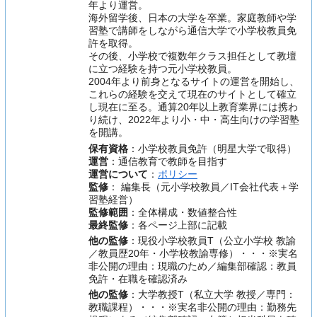
年より運営。
海外留学後、日本の大学を卒業。家庭教師や学
習塾で講師をしながら通信大学で小学校教員免
許を取得。
その後、小学校で複数年クラス担任として教壇
に立つ経験を持つ元小学校教員。
2004年より前身となるサイトの運営を開始し、
これらの経験を交えて現在のサイトとして確立
し現在に至る。通算20年以上教育業界には携わ
り続け、2022年より小・中・高生向けの学習塾
を開講。
保有資格
：小学校教員免許（明星大学で取得）
運営
：通信教育で教師を目指す
運営について
：
ポリシー
監修
： 編集長（元小学校教員／IT会社代表＋学
習塾経営）
監修範囲
：全体構成・数値整合性
最終監修
：各ページ上部に記載
他の監修
：現役小学校教員T（公立小学校 教諭
／教員歴20年・小学校教諭専修）・・・※実名
非公開の理由：現職のため／編集部確認：教員
免許・在職を確認済み
他の監修
：大学教授T（私立大学 教授／専門：
教職課程）・・・※実名非公開の理由：勤務先