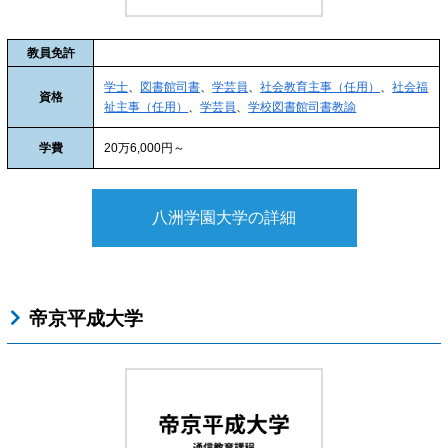
教員免許
学士
、
図書館司書
、
学芸員
、
社会教育主事（任用）
、
社会福
資格
祉主事（任用）
、
学芸員
、
学校図書館司書教諭
学費
20万6,000円～
八洲学園大学の詳細
帝京平成大学