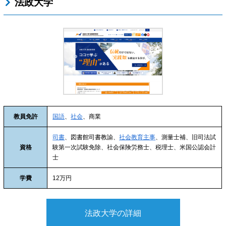
法政大学
教員免許
国語
、
社会
、商業
司書
、図書館司書教諭、
社会教育主事
、測量士補、旧司法試
資格
験第一次試験免除、社会保険労務士、税理士、米国公認会計
士
学費
12万円
法政大学の詳細