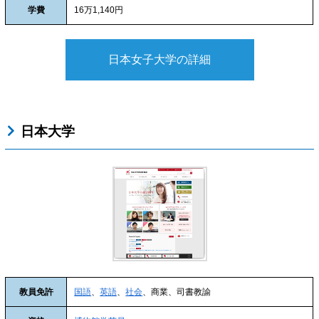
学費
16万1,140円
日本女子大学の詳細
日本大学
教員免許
国語
、
英語
、
社会
、商業、司書教諭