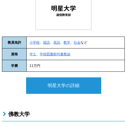
教員免許
小学校
、
国語
、
英語
、
数学
、
社会
など
資格
学士
、
学校図書館司書教諭
学費
11万円
明星大学の詳細
佛教大学