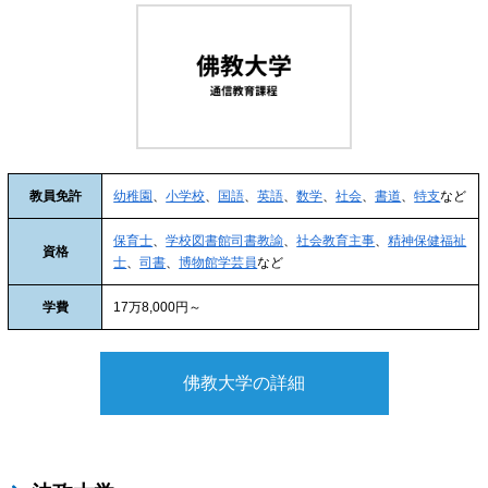
教員免許
幼稚園
、
小学校
、
国語
、
英語
、
数学
、
社会
、
書道
、
特支
など
保育士
、
学校図書館司書教諭
、
社会教育主事
、
精神保健福祉
資格
士
、
司書
、
博物館学芸員
など
学費
17万8,000円～
佛教大学の詳細