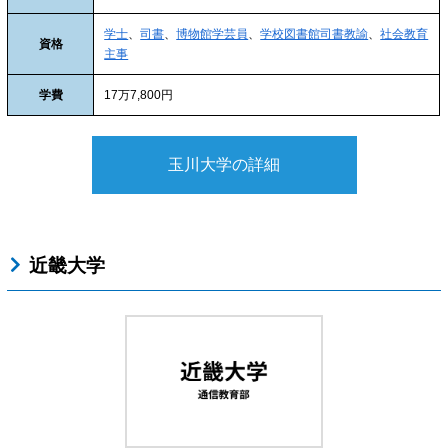
学士
、
司書
、
博物館学芸員
、
学校図書館司書教諭
、
社会教育
資格
主事
学費
17万7,800円
玉川大学の詳細
近畿大学