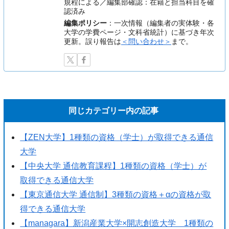
規程による／編集部確認：在籍と担当科目を確
認済み
編集ポリシー
：一次情報（編集者の実体験・各
大学の学費ページ・文科省統計）に基づき年次
更新。誤り報告は
＜問い合わせ＞
まで。
同じカテゴリー内の記事
【ZEN大学】1種類の資格（学士）が取得できる通信
大学
【中央大学 通信教育課程】1種類の資格（学士）が
取得できる通信大学
【東京通信大学 通信制】3種類の資格＋αの資格が取
得できる通信大学
【managara】新潟産業大学×開志創造大学 1種類の