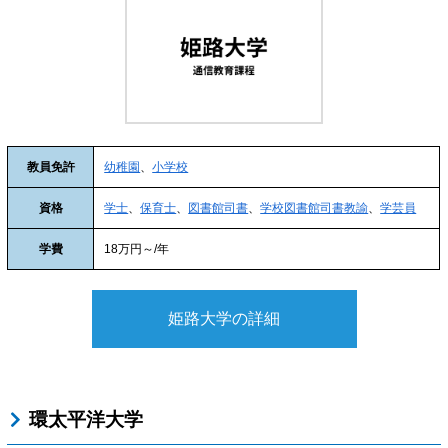
教員免許
幼稚園
、
小学校
資格
学士
、
保育士
、
図書館司書
、
学校図書館司書教諭
、
学芸員
学費
18万円～/年
姫路大学の詳細
環太平洋大学