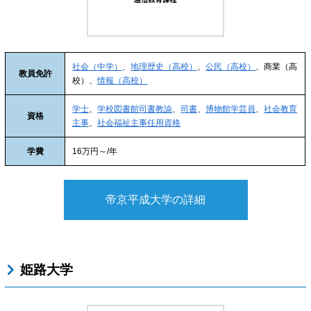
社会（中学）
、
地理歴史（高校）
、
公民（高校）
、商業（高
教員免許
校）、
情報（高校）
学士
、
学校図書館司書教諭
、
司書
、
博物館学芸員
、
社会教育
資格
主事
、
社会福祉主事任用資格
学費
16万円～/年
帝京平成大学の詳細
姫路大学