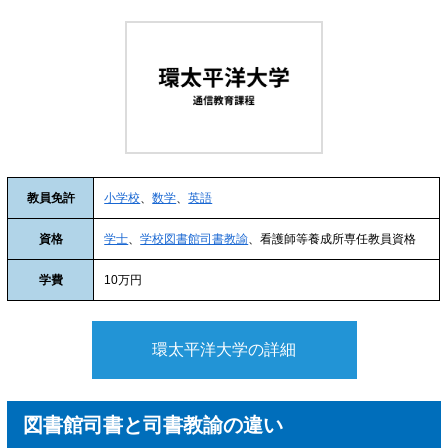
教員免許
小学校
、
数学
、
英語
資格
学士
、
学校図書館司書教諭
、看護師等養成所専任教員資格
学費
10万円
環太平洋大学の詳細
図書館司書と司書教諭の違い