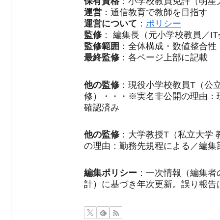
保有資格
：小学校教員免許（明星
運営
：通信教育で教師を目指す
運営について
：
ポリシー
監修
： 編集長（元小学校教員／I
監修範囲
：全体構成・数値整合性
最終監修
：各ページ上部に記載
他の監修
：現役小学校教員T（公立
修）・・・※実名非公開の理由：
確認済み
他の監修
：大学教授T（私立大学
の理由：勤務先規程による／編集
編集ポリシー
：一次情報（編集者
計）に基づき年次更新。誤り報告