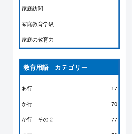
家庭訪問
家庭教育学級
家庭の教育力
教育用語 カテゴリー
あ行
17
か行
70
か行 その２
77