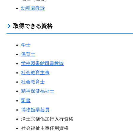
幼稚園教諭
取得できる資格
学士
保育士
学校図書館司書教諭
社会教育主事
社会教育士
精神保健福祉士
司書
博物館学芸員
浄土宗僧侶加行入行資格
社会福祉主事任用資格