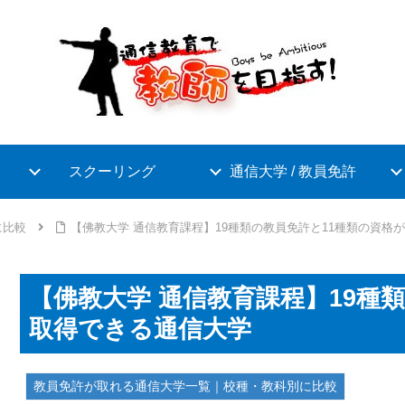
スクーリング
通信大学 / 教員免許
に比較
【佛教大学 通信教育課程】19種類の教員免許と11種類の資格
【佛教大学 通信教育課程】19種
取得できる通信大学
教員免許が取れる通信大学一覧｜校種・教科別に比較