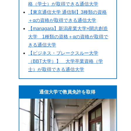
格（学士）が取得できる通信大学
【東京通信大学 通信制】3種類の資格
＋αの資格が取得できる通信大学
【managara】新潟産業大学×開志創造
大学 1種類の資格＋αの資格が取得で
きる通信大学
【ビジネス・ブレークスルー大学
（BBT大学）】 大学卒業資格（学
士）が取得できる通信大学
通信大学で教員免許を取得