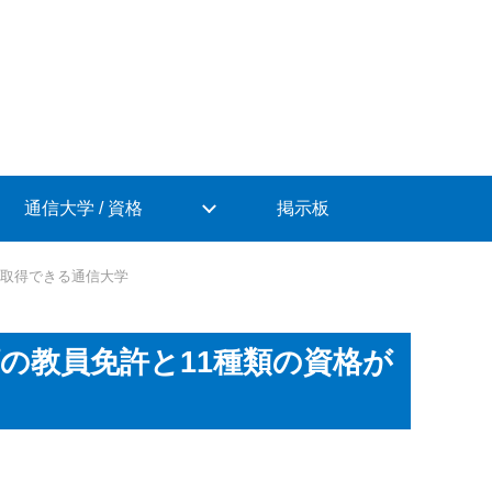
通信大学 / 資格
掲示板
が取得できる通信大学
類の教員免許と11種類の資格が